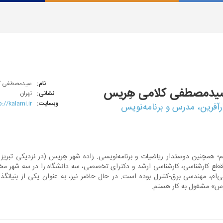
نام:
سیدمصطفی کل
یدمصطفی
کلامی هِریس
نشانی:
تهران
وبسایت:
p://kalami.ir
رآفرین، مدرس و برنامه‌نویس
مچنین دوستدار ریاضیات و برنامه‌نویسی. زاده شهر هِریس (در نزدیکی تبریز)
 مقطع کارشناسی، کارشناسی ارشد و دکترای تخصصی، سه دانشگاه را در سه شهر مختلف
ام، مهندسی برق-کنترل بوده است. در حال حاضر نیز، به عنوان یکی از بنیانگذ
رس» مشغول به کار هستم.