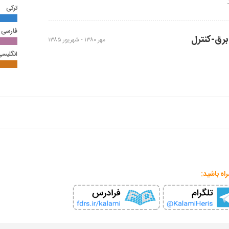
ترکی
فارسی
رق-کنترل
مهر ۱۳۸۰ -
شهریور ۱۳۸۵
انگلیس
اه باشید: