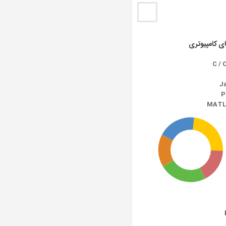
ای کامپیوتری
J
P
MATL